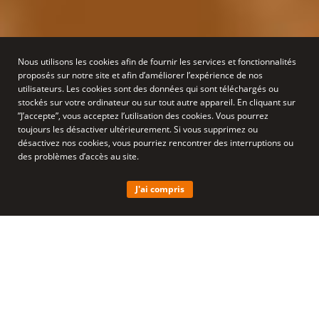
Nous utilisons les cookies afin de fournir les services et fonctionnalités
proposés sur notre site et afin d’améliorer l’expérience de nos
utilisateurs. Les cookies sont des données qui sont téléchargés ou
Les familles plébiscitent les
stockés sur votre ordinateur ou sur tout autre appareil. En cliquant sur
”J’accepte”, vous acceptez l’utilisation des cookies. Vous pourrez
formations des aidants
toujours les désactiver ultérieurement. Si vous supprimez ou
désactivez nos cookies, vous pourriez rencontrer des interruptions ou
des problèmes d’accès au site.
J'ai compris
Des familles ont accepté de nous livrer leurs
impressions sur les formations des aidants. Ce