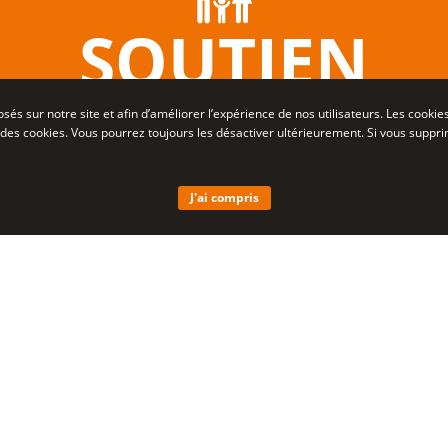
SOUTIEN
posés sur notre site et afin d’améliorer l’expérience de nos utilisateurs. Les coo
tion des cookies. Vous pourrez toujours les désactiver ultérieurement. Si vous sup
J'ai compris
 ci-dessous une liste des ressources à destinati