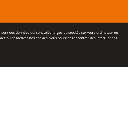
kies sont des données qui sont téléchargés ou stockés sur votre ordinateur ou
primez ou désactivez nos cookies, vous pourriez rencontrer des interruptions
on des