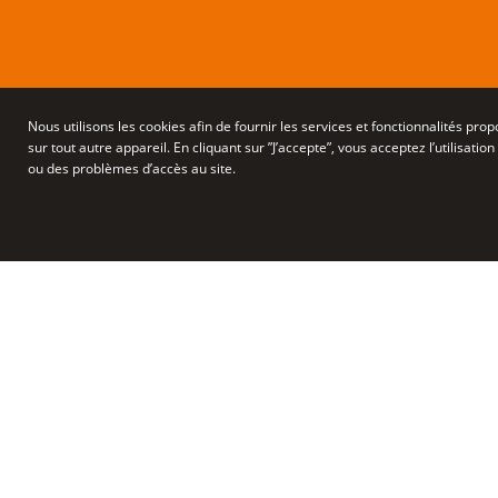
Nous utilisons les cookies afin de fournir les services et fonctionnalités pro
sur tout autre appareil. En cliquant sur ”J’accepte”, vous acceptez l’utilisa
ou des problèmes d’accès au site.
Vous trouverez