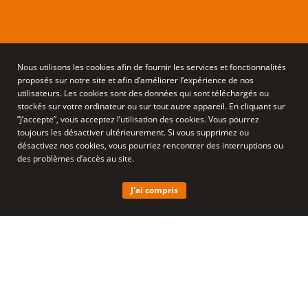
Nous utilisons les cookies afin de fournir les services et fonctionnalités
proposés sur notre site et afin d’améliorer l’expérience de nos
utilisateurs. Les cookies sont des données qui sont téléchargés ou
L’équipe du CRA continue de
stockés sur votre ordinateur ou sur tout autre appareil. En cliquant sur
”J’accepte”, vous acceptez l’utilisation des cookies. Vous pourrez
s’étoffer
toujours les désactiver ultérieurement. Si vous supprimez ou
désactivez nos cookies, vous pourriez rencontrer des interruptions ou
des problèmes d’accès au site.
J'ai compris
CLARA PONTCHARRAUD, UNE
NOUVELLE PSYCHOLOGUE AU